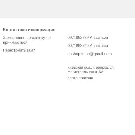
иметь форму губной помады, туши для ресниц, фигурки
Контактная информация
ации. Есть модели с дополнительными функциями:
Замовлення по дзвінку не
0971863729 Анастасія
приймаються
0971863729 Анастасія
Перезвонить вам?
anshop.in.ua@gmail.com
щения.
Киевская обл., г. Боярка, ул.
рые дарит непередаваемые эмоции. Вакуумный стимулятор
Магистральная д. 6А
Карта проезда
ульсировала, перетекала волнами. Неравномерное воздействие
ие, гладкие или бархатистые: