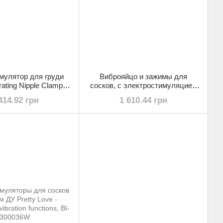
мулятор для груди
Виброяйцо и зажимы для
rating Nipple Clamps,
сосков, с электростимуляцией
BI-036020
Pretty Love - Electric Shock &
414.92 грн
1 610.44 грн
Vibro-bullets, BI-014987