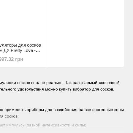
уляторы для сосков
м ДУ Pretty Love -
vibration functions,
997.32 грн
I-300036W
имуляции сосков вполне реально. Так называемый «сосочный
тельного удовольствия можно купить вибратор для сосков.
но применять приборы для воздействия на все эрогенные зоны
я сосков:
ет импульсы разной интенсивности и силы;