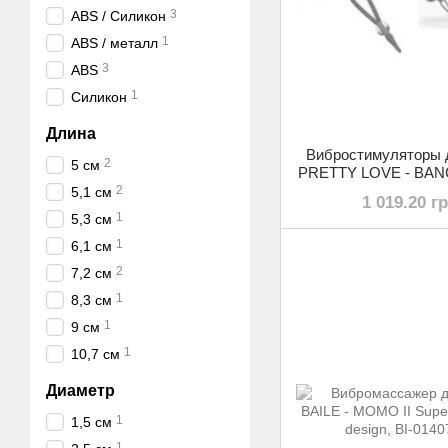
3
ABS / Силикон
1
ABS / металл
3
ABS
1
Силикон
Длина
Вибростимуляторы 
2
5 см
PRETTY LOVE - BANC
210139
2
5,1 см
1 019.20 г
1
5,3 см
1
6,1 см
2
7,2 см
1
8,3 см
1
9 см
1
10,7 см
Диаметр
1
1,5 см
1