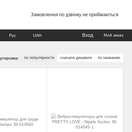
Замовлення по дзвінку не приймаються
Вход
Мой заказ
Рус
UAH
по популярности
сначала дешевле
по названию
ртировка: