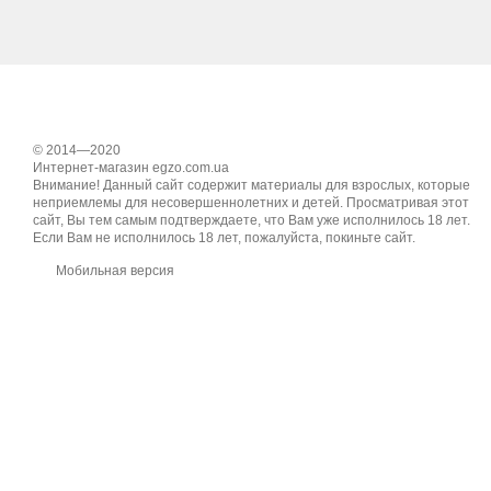
вакуумно-помповые ч
вибровкладыши в чаш
минивибратор – комп
животного и др.
Вибраторы для сосков мо
© 2014—2020
вакуумной, имитирую
Интернет-магазин egzo.com.ua
Внимание! Данный сайт содержит материалы для взрослых, которые
согревающей – измен
неприемлемы для несовершеннолетних и детей. Просматривая этот
сайт, Вы тем самым подтверждаете, что Вам уже исполнилось 18 лет.
механической – выст
Если Вам не исполнилось 18 лет, пожалуйста, покиньте сайт.
Человеческое тело предс
Мобильная версия
сосков имеет от 3-4 до 
быстрее вызывает отклик
Материалы
Кожа груди очень нежная
ABS (акрилонитрил-бу
силикона;
гель;