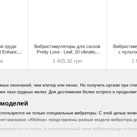
я груди
Вибростимуляторы для сосков
Вибростим
 Enhancer,
Pretty Love - Leaf, 10 vibration
с пульто
functions, BI-300036
CAYLEY, 10 
рн
1 425.32 грн
1 
B
ных окончаний, чем клитор или пенис. Но получить оргазм при ст
емя ласк грудных желез. Для достижения более острого и продолжи
 моделей
спользуются не только специальные вибраторы. С этой целью мож
ернет-магазине «ANshop» представлены разные модели вибратора дл
авливаются на соски, а расположенный ниже виброцилиндр посыла