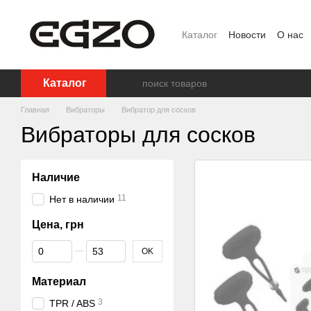
Перейти к основному контенту
Каталог
Новости
О нас
Ползовательское соглаш
Каталог
Главная
Вибраторы
Вибратор для сосков
Вибраторы для сосков
Наличие
11
Нет в наличии
Цена, грн
От Цена, грн
До Цена, грн
OK
Материал
3
TPR / ABS