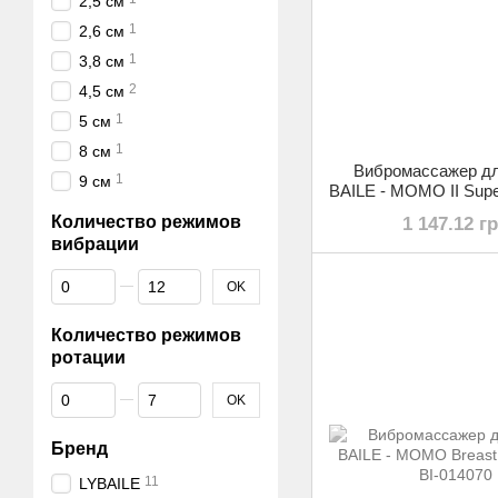
2,5 см
1
2,6 см
1
3,8 см
2
4,5 см
1
5 см
1
8 см
Вибромассажер дл
1
9 см
BAILE - MOMO II Super
design, BI-0140
Количество режимов
1 147.12 г
вибрации
От Количество режимов вибрации
До Количество режимов вибрации
OK
Количество режимов
ротации
От Количество режимов ротации
До Количество режимов ротации
OK
Бренд
11
LYBAILE