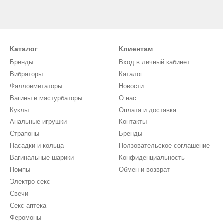
ашечки с эффектом вибрации;
ечки бюстгальтера;
актный, незаметный, легко помещается в дамской сумочке, может 
Каталог
Клиентам
гут не только воздействовать на эрогенные зоны с помощью вибр
Бренды
Вход в личный кабинет
щей оральные ласки;
Вибраторы
Каталог
Фаллоимитаторы
Новости
ение температуры увеличивает чувствительность сосков;
Вагины и мастурбаторы
О нас
упы, шипики, язычки доставляют дополнительные чувственные ощу
Куклы
Оплата и доставка
тавляет собой карту эрогенных зон, умелое воздействие на кото
Анальные игрушки
Контакты
12 режимов. Игрушку можно отрегулировать так, чтобы вибрация п
Страпоны
Бренды
, чем постоянное.
Насадки и кольца
Ползовательское соглашение
Вагинальные шарики
Конфиденциальность
Помпы
Обмен и возврат
, поэтому материалы, из которых делают стимуляторы сосков, мягк
Электро секс
тадиен-стирола) и композиты с ним;
Свечи
Секс аптека
Феромоны