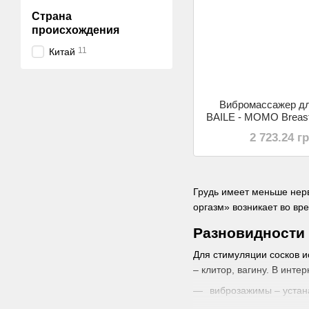
Страна
происхождения
11
Китай
Вибромассажер дл
BAILE - MOMO Breast
BI-014070
2 723.24 г
Грудь имеет меньше нерв
оргазм» возникает во вр
Разновидности
Для стимуляции сосков и
– клитор, вагину. В инт
виброзажимы – устан