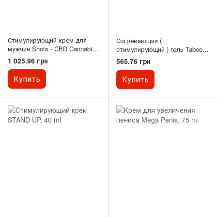
Стимулирующий крем для
Согревающий (
мужчин Shots - CBD Cannabis
стимулирующий ) гель Taboo
Masturbation Cream For Him, 50
Male Booster Gel, 30 ml, 30 ml
1 025.96 грн
565.76 грн
ml
Купить
Купить