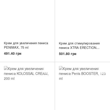
Крем для увеличения пениса
Крем для стимулирования
PENIMAX, 75 ml
пениса XTRA ERECTION
warming gel for man, 40 ml
491.40 грн
501.80 грн