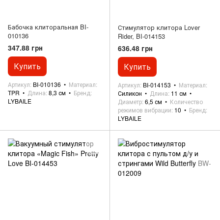
Бабочка клиторальная BI-
Стимулятор клитора Lover
010136
Rider, BI-014153
347.88 грн
636.48 грн
Купить
Купить
Артикул
BI-010136
Материал
Артикул
BI-014153
Материал
TPR
Длина
8,3 см
Бренд
Силикон
Длина
11 см
LYBAILE
Диаметр
6,5 см
Количество
режимов вибрации
10
Бренд
LYBAILE