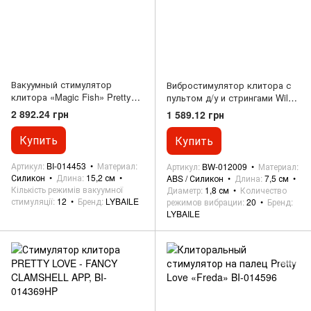
Вакуумный стимулятор
Вибростимулятор клитора с
клитора «Magic Fish» Pretty
пультом д/у и стрингами Wild
Love BI-014453
Butterfly BW-012009
2 892.24 грн
1 589.12 грн
Купить
Купить
Артикул
BI-014453
Материал
Артикул
BW-012009
Материал
Силикон
Длина
15,2 см
ABS / Силикон
Длина
7,5 см
Кількість режимів вакуумної
Диаметр
1,8 см
Количество
стимуляції
12
Бренд
LYBAILE
режимов вибрации
20
Бренд
LYBAILE