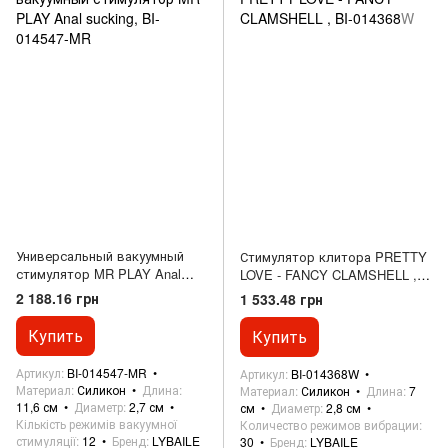
Универсальный вакуумный
Стимулятор клитора PRETTY
стимулятор MR PLAY Anal
LOVE - FANCY CLAMSHELL ,
sucking, BI-014547-MR
BI-014368W
2 188.16 грн
1 533.48 грн
Купить
Купить
Артикул
BI-014547-MR
Артикул
BI-014368W
Материал
Силикон
Длина
Материал
Силикон
Длина
7
11,6 см
Диаметр
2,7 см
см
Диаметр
2,8 см
Кількість режимів вакуумної
Количество режимов вибрации
стимуляції
12
Бренд
LYBAILE
30
Бренд
LYBAILE