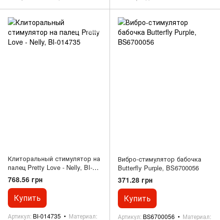
Клиторальный стимулятор на
Вибро-стимулятор бабочка
палец Pretty Love - Nelly, BI-
Butterfly Purple, BS6700056
014735
768.56 грн
371.28 грн
Купить
Купить
Артикул
BI-014735
Материал
Артикул
BS6700056
Материал