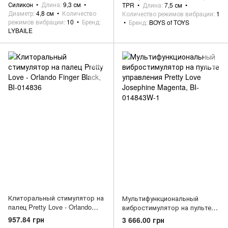
Силикон
Длина
9,3 см
TPR
Длина
7,5 см
Диаметр
4,8 см
Количество
Количество режимов вибрации
1
режимов вибрации
10
Бренд
Бренд
BOYS of TOYS
LYBAILE
Клиторальный стимулятор на
Мультифункциональный
палец Pretty Love - Orlando
вибростимулятор на пульте
Finger Black, BI-014836
управления Pretty Love
957.84 грн
3 666.00 грн
Josephine Magenta, BI-