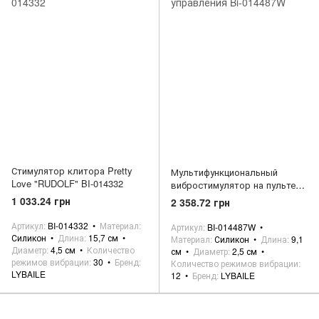
Стимулятор клитора Pretty
Мультифункциональный
Love "RUDOLF" BI-014332
вибростимулятор на пульте
управления Bi-014487W
1 033.24 грн
2 358.72 грн
Артикул
BI-014332
Материал
Артикул
BI-014487W
Силикон
Длина
15,7 см
Материал
Силикон
Длина
9,1
Диаметр
4,5 см
Количество
см
Диаметр
2,5 см
режимов вибрации
30
Бренд
Количество режимов вибрации
LYBAILE
12
Бренд
LYBAILE