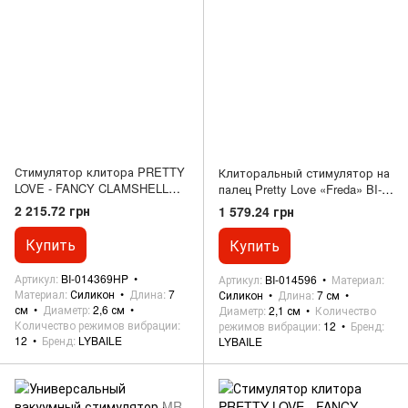
Стимулятор клитора PRETTY
Клиторальный стимулятор на
LOVE - FANCY CLAMSHELL
палец Pretty Love «Freda» BI-
APP, BI-014369HP
014596
2 215.72 грн
1 579.24 грн
Купить
Купить
Артикул
BI-014369HP
Артикул
BI-014596
Материал
Материал
Силикон
Длина
7
Силикон
Длина
7 см
см
Диаметр
2,6 см
Диаметр
2,1 см
Количество
Количество режимов вибрации
режимов вибрации
12
Бренд
12
Бренд
LYBAILE
LYBAILE