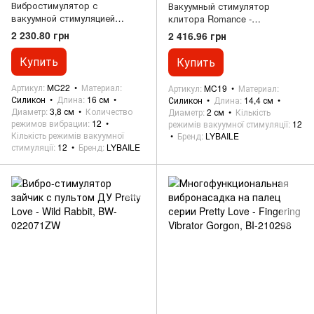
Вибростимулятор с
Вакуумный стимулятор
вакуумной стимуляцией
клитора Romance -
ROMANCE - Pecker, MC22
ELEPHANT, MC-19
2 230.80 грн
2 416.96 грн
Купить
Купить
Артикул
MC22
Материал
Артикул
MC19
Материал
Силикон
Длина
16 см
Силикон
Длина
14,4 см
Диаметр
3,8 см
Количество
Диаметр
2 см
Кількість
режимов вибрации
12
режимів вакуумної стимуляції
12
Кількість режимів вакуумної
Бренд
LYBAILE
стимуляції
12
Бренд
LYBAILE