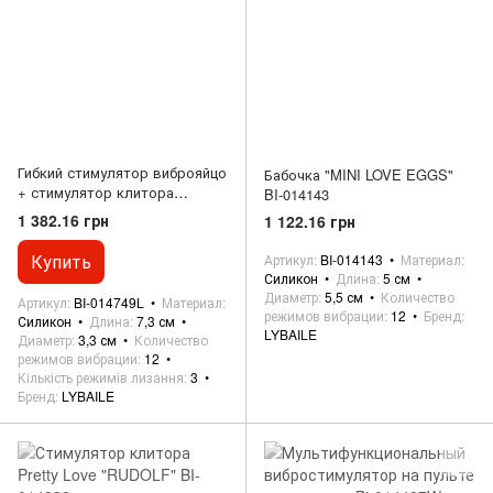
Гибкий стимулятор виброяйцо
Бабочка "MINI LOVE EGGS"
+ стимулятор клитора
BI-014143
PRETTY LOVE - Daisy Youth,
1 382.16 грн
1 122.16 грн
BI-014749L
Купить
Артикул
BI-014143
Материал
Силикон
Длина
5 см
Диаметр
5,5 см
Количество
Артикул
BI-014749L
Материал
режимов вибрации
12
Бренд
Силикон
Длина
7,3 см
LYBAILE
Диаметр
3,3 см
Количество
режимов вибрации
12
Кількість режимів лизання
3
Бренд
LYBAILE