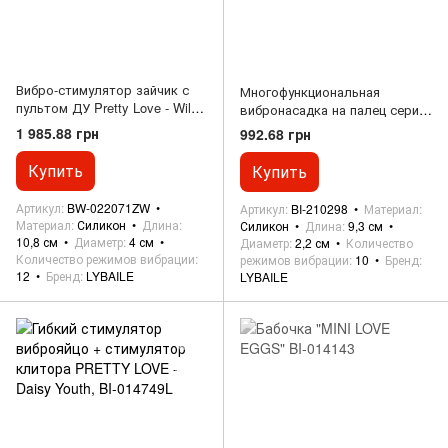
Вибро-стимулятор зайчик с
Многофункциональная
пультом ДУ Pretty Love - Wild
вибронасадка на палец серии
Rabbit, BW-022071ZW
Pretty Love - Fingering Vibrator
1 985.88 грн
992.68 грн
Gorgon, BI-210298
Купить
Купить
Артикул
BW-022071ZW
Артикул
BI-210298
Материал
Материал
Силикон
Длина
Силикон
Длина
9,3 см
10,8 см
Диаметр
4 см
Диаметр
2,2 см
Количество
Количество режимов вибрации
режимов вибрации
10
Бренд
12
Бренд
LYBAILE
LYBAILE