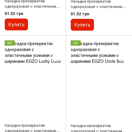
Насадка-презерватив
Насадка-презерватив
одноразовая с эластичными
одноразовая с эластичными
усиками и шариками EGZO
усиками EGZO Dragon Lord`s
91.52 грн
91.52 грн
Ugly Coyote
Купить
Купить
ХИТ
ХИТ
Насадка-презерватив
Насадка-презерватив
одноразовая с эластичными
одноразовая с эластичными