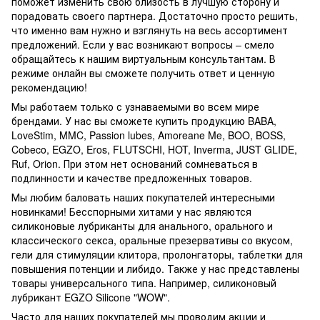
поможет изменить свою близость в лучшую сторону и
порадовать своего партнера. Достаточно просто решить,
что именно вам нужно и взглянуть на весь ассортимент
предложений. Если у вас возникают вопросы – смело
обращайтесь к нашим виртуальным консультантам. В
режиме онлайн вы сможете получить ответ и ценную
рекомендацию!
Мы работаем только с узнаваемыми во всем мире
брендами. У нас вы сможете купить продукцию BABA,
LoveStim, MMC, Passion lubes, Amoreane Me, BOO, BOSS,
Cobeco, EGZO, Eros, FLUTSCHI, HOT, Inverma, JUST GLIDE,
Ruf, Orion. При этом нет оснований сомневаться в
подлинности и качестве предложенных товаров.
Мы любим баловать наших покупателей интересными
новинками! Бесспорными хитами у нас являются
силиконовые лубриканты для анального, орального и
классического секса, оральные презервативы со вкусом,
гели для стимуляции клитора, пролонгаторы, таблетки для
повышения потенции и либидо. Также у нас представлены
товары универсального типа. Например, силиконовый
лубрикант EGZO Silicone "WOW".
Часто для наших покупателей мы проводим акции и