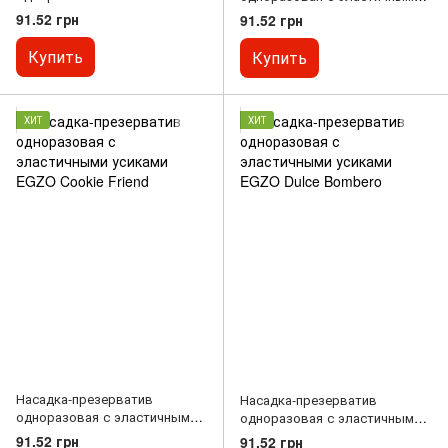
усиками и шариками EGZO
усиками и шариками EGZO
91.52 грн
91.52 грн
Lucky Dude
Uncle Bob
Купить
Купить
ХИТ
ХИТ
Насадка-презерватив
Насадка-презерватив
одноразовая с эластичными
одноразовая с эластичными
усиками EGZO Cookie Friend
усиками EGZO Dulce Bombero
91.52 грн
91.52 грн