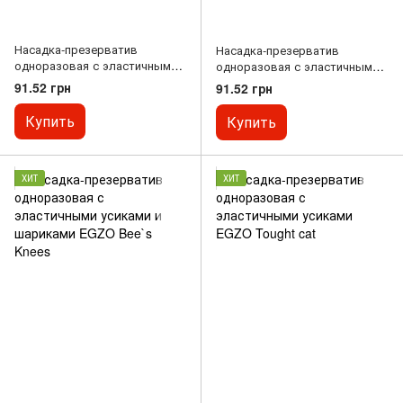
Насадка-презерватив
Насадка-презерватив
одноразовая с эластичными
одноразовая с эластичными
усиками EGZO Hot Red
усиками и шариками EGZO
91.52 грн
91.52 грн
Jolly Roger
Купить
Купить
ХИТ
ХИТ