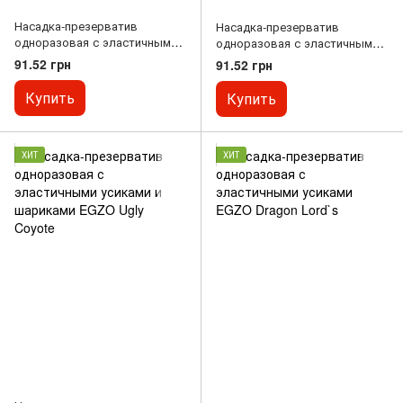
Насадка-презерватив
Насадка-презерватив
одноразовая с эластичными
одноразовая с эластичными
усиками и шариками EGZO
усиками EGZO Tought cat
91.52 грн
91.52 грн
Bee`s Knees
Купить
Купить
ХИТ
ХИТ