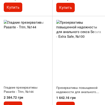
Купить
Купить
Гладкие презервативы
Презервативы повыщенной
Pasante - Trim, №144
надежности для анального
секса Secura - Extra Safe,
2 384.72 грн
1 642.16 грн
№100